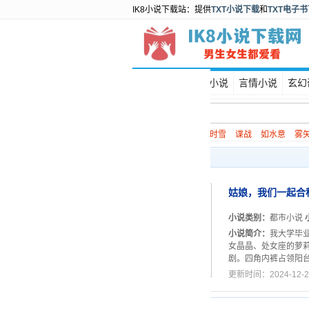
IK8小说下载站：提供
TXT小说下载
和
TXT电子
首页
都市小说
言情小说
玄幻
热门搜索：
除夕子时雪
谍战
如水意
雾
宋小君搜索结果
姑娘，我们一起合
小说类别：
都市小说
小说简介：
我大学毕
女晶晶、处女座的萝
剧。四角内裤占领阳台
更新时间：2024-12-2