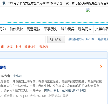
书下载
。TXT电子书均为全本全集完结TXT格式小说.一次下载可看完结局是最全的绿色
奇幻
仙侠武侠
网游竞技
军事历史
科幻灵异
耽美同人
文学名
最新推荐小说Top100
|
最新更新
矢翊
沙漠
封神
醉卧红尘
宋小君
5
租吧
小说作者：
宋小君
业后失恋，只身来到上海闯荡，有幸与三位姑娘：天蝎座的御姐狐狸、双鱼座的欲
莉美呆同住在一幢公寓，于是，我的生活，突然变成了岛国动作片片场和情景喜
，洗手间却成为禁地，三更半夜...
[
姑娘，我们一起合租吧TXT下载
]
2 | 点击数： 53次 | TXT大小:252 KB | 小说状态：完结