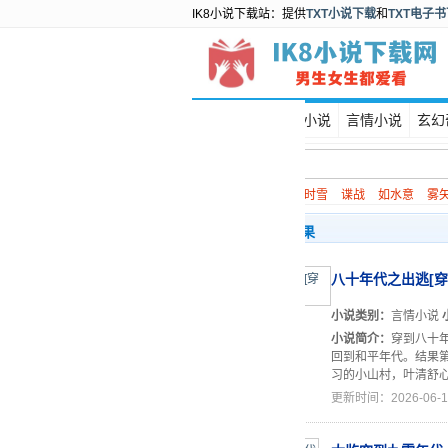
IK8小说下载站：提供
TXT小说下载
和
TXT电子
首页
都市小说
言情小说
玄幻
热门搜索：
除夕子时雪
谍战
如水意
雾
空山澜月搜索结果
八十年代之出逃[穿
小说类别：
言情小说
小说简介：
穿到八十
回到和平年代。结果
习的小山村，叶清舒心
更新时间：2026-06-1