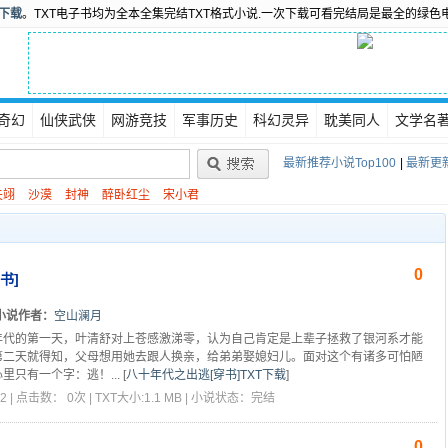
书下载
。TXT电子书均为全本全集完结TXT格式小说.一次下载可看完结局是最全的绿色
奇幻
仙侠武侠
网游竞技
军事历史
科幻灵异
耽美同人
文学名
最新推荐小说Top100
|
最新更新
矢翊
沙漠
封神
醉卧红尘
宋小君
0
书]
小说作者：
空山澜月
年代的第一天，叶清舒对上苍感激涕零，认为自己肯定是上辈子拯救了银河系才能
第二天就得知，父母想用她去跟人换亲，给弟弟娶媳妇儿。面对这个有诸多可怕陋
里只有一个字：逃！...
[
八十年代之出逃[穿书]TXT下载
]
2 | 点击数： 0次 | TXT大小:1.1 MB | 小说状态：完结
0