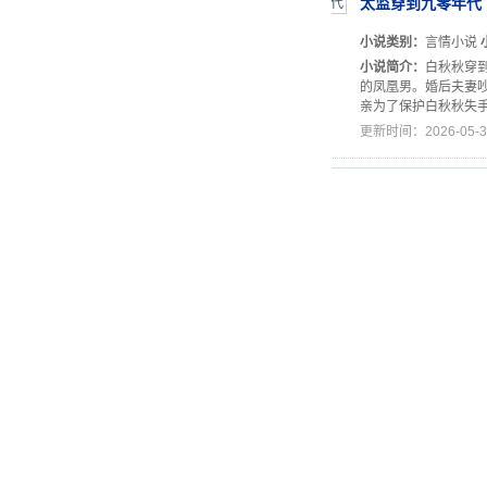
太监穿到九零年代
小说类别：
言情小说
小说简介：
白秋秋穿
的凤凰男。婚后夫妻
亲为了保护白秋秋失手
更新时间：2026-05-3