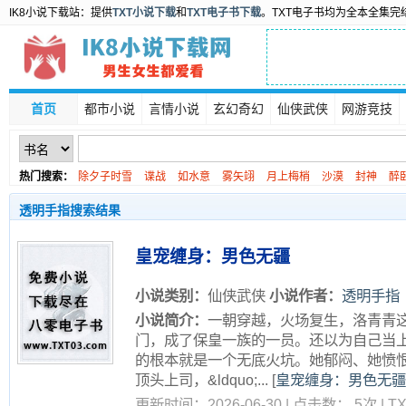
IK8小说下载站：提供
TXT小说下载
和
TXT电子书下载
。TXT电子书均为全本全集完
首页
都市小说
言情小说
玄幻奇幻
仙侠武侠
网游竞技
热门搜索：
除夕子时雪
谍战
如水意
雾矢翊
月上梅梢
沙漠
封神
醉
透明手指搜索结果
皇宠缠身：男色无疆
小说类别：
仙侠武侠
小说作者：
透明手指
小说简介：
一朝穿越，火场复生，洛青青
门，成了保皇一族的一员。还以为自己当
的根本就是一个无底火坑。她郁闷、她愤
顶头上司，&ldquo;...
[
皇宠缠身：男色无疆
更新时间：2026-06-30 | 点击数： 5次 | 