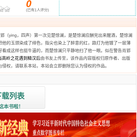
0
(已有
1
人评分)
郢（ying，四声）第一次见楚惊澜，是楚惊澜应酬完出来醒酒，楚惊澜
把他的玉颈染成了绯色，指尖也染上了醉意的红，路灯为他镀了一层薄
好看成这样也挺牛逼的，而楚惊澜只平静地扫了他一眼。似在警告肖郢
当高岭之花遇到糙汉后
由书友上传至
，该作品内容版权归原作者、出版
为侵权，请联系本站，本站会立即删除您认为侵权的作品。
下载列表
这本书啦！