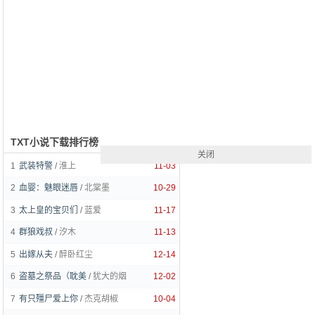
TXT小说下载排行榜
关闭
1
武装特警
/
淮上
11-03
2
血婴：魅眼迷唇
/
北棠墨
10-29
3
太上皇的宝贝们
/
蓝爱
11-17
4
群狼戏叔
/
汐木
11-13
5
出嫁从夫
/
醉卧红尘
12-14
6
盗墓之祭品（耽美
/
犹大的烟
12-02
7
有只殭尸爱上你
/
杰克胡椒
10-04