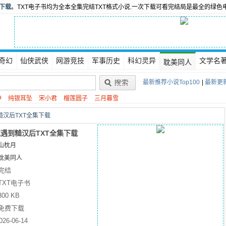
书下载
。TXT电子书均为全本全集完结TXT格式小说.一次下载可看完结局是最全的绿色
奇幻
仙侠武侠
网游竞技
军事历史
科幻灵异
文学名
耽美同人
最新推荐小说Top100
|
最新更新
神
纯银耳坠
宋小君
榴莲圆子
三月暮雪
汉后TXT全集下载
遇到糙汉后TXT全集下载
山枕月
耽美同人
完结
TXT电子书
300 KB
免费下载
026-06-14