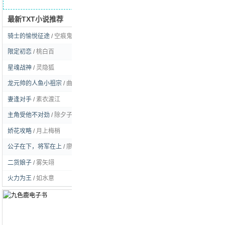
最新TXT小说推荐
求书留言
骑士的愉悦征途
/
空痕鬼彻
[玄幻]
限定初恋
/
桃白百
[耽美]
星魂战神
/
灵隐狐
[玄幻]
龙元帅的人鱼小祖宗
/
曲流逸
[耽美]
妻逢对手
/
素衣渡江
[言情]
主角受他不对劲
/
除夕子时雪
[耽美]
娇花攻略
/
月上梅梢
[言情]
公子在下，将军在上
/
廖虫虫姑娘
[耽美]
二货娘子
/
雾矢翊
[言情]
火力为王
/
如水意
[都市]