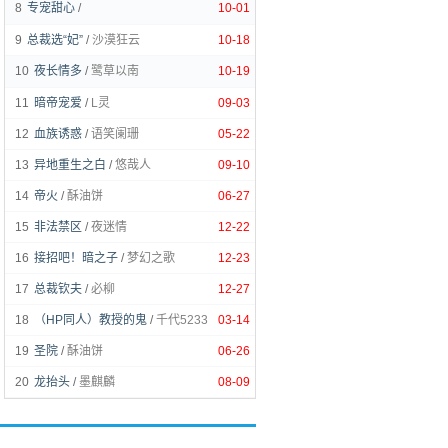
8
专宠甜心
/
10-01
9
总裁选“妃”
/
沙漠狂云
10-18
10
夜长情多
/
鹭草以南
10-19
11
暗帝宠爱
/
L灵
09-03
12
血族诱惑
/
语笑阑珊
05-22
13
异地重生之白
/
悠哉人
09-10
14
帝火
/
酥油饼
06-27
15
非法禁区
/
夜迷情
12-22
16
接招吧！暗之子
/
梦幻之歌
12-23
17
总裁钦夫
/
必柳
12-27
18
（HP同人）教授的鬼
/
千代5233
03-14
19
圣院
/
酥油饼
06-26
20
龙抬头
/
墨麒麟
08-09