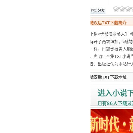
网站报错
推荐给好友
当高岭之花遇到糙汉后TXT下载简介
【没头没脑阳光小狗×忧郁清冷美人】肖
只手扯开领带，解开了两颗纽扣。酒精
光，像什么神仙一样。肖郢觉得男人能
多看他的那两眼。声明：全集TXT小说
社所有。如原作者、出版社认为本站行
当高岭之花遇到糙汉后TXT下载地址
进入小说
86
已有
人下载过