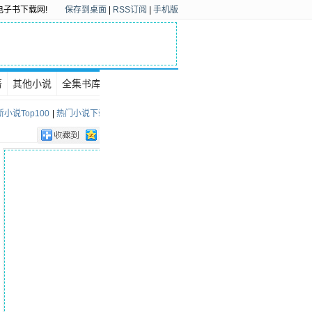
电子书下载网!
保存到桌面
|
RSS订阅
|
手机版
著
其他小说
全集书库
下载排行
小说Top100
|
热门小说下载Top100