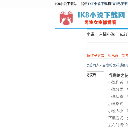
IK8小说下载站：提供
TXT小说下载
和
TXT电子
首页
都市小说
言情小说
玄幻
热门搜索：
谍战
除夕子时雪
如水意
封
当前位置：
首页
>
耽美同人
-
当高岭之花遇到糙
当高岭之花
小说作者：
小说分类：
小说状态：
小说格式：
小说大小：
下载方式：
发布时间:
2