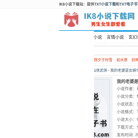
IK8小说下载站：提供
TXT小说下载
和
TXT电子
首页
都市小说
言情小说
玄幻
热门搜索：
谍战
除夕子时雪
如水意
封
当前位置：
首页
>
仙侠武侠
-
我的老婆是女娲T
我的老婆是
小说作者：
小说分类：
小说状态：
小说格式：
小说大小：
下载方式：
发布时间:
2