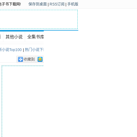
电子书下载网!
保存到桌面
|
RSS订阅
|
手机版
著
其他小说
全集书库
下载排行
小说Top100
|
热门小说下载Top100