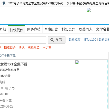
书下载
。TXT电子书均为全本全集完结TXT格式小说.一次下载可看完结局是最全的绿色
奇幻
网游竞技
军事历史
科幻灵异
耽美同人
文学名
仙侠武侠
最新推荐小说Top100
|
最新更新
神
榴莲圆子
沙漠
纯银耳坠
宋小君
XT全集下载
女娲TXT全集下载
花落叶舞几夜愁
仙侠武侠
完结
TXT电子书
618 KB
免费下载
026-06-29