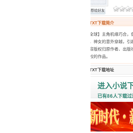
网站报错
推荐给好友
我的老婆是女娲TXT下载简介
【现代修真爆翻全球】主角机缘巧合，
迎面扑来。可是，神女的意外穿越，引起三
传至
，该作品内容版权归原作者、出版
即删除您认为侵权的作品。
我的老婆是女娲TXT下载地址
进入小说
86
已有
人下载过