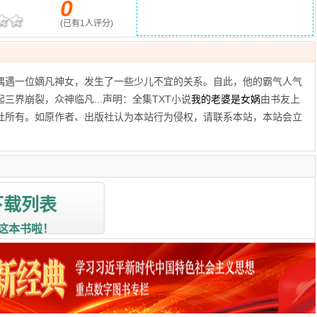
0
(已有
1
人评分)
偶遇一位嫡凡神女，发生了一些少儿不宜的关系。自此，他的霸气人气
界崩裂，众神临凡...声明：全集TXT小说
我的老婆是女娲
由书友上
社所有。如原作者、出版社认为本站行为侵权，请联系本站，本站会立
下载列表
这本书啦！