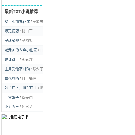
最新TXT小说推荐
求书留言
骑士的愉悦征途
/
空痕鬼彻
[玄幻]
限定初恋
/
桃白百
[耽美]
星魂战神
/
灵隐狐
[玄幻]
龙元帅的人鱼小祖宗
/
曲流逸
[耽美]
妻逢对手
/
素衣渡江
[言情]
主角受他不对劲
/
除夕子时雪
[耽美]
娇花攻略
/
月上梅梢
[言情]
公子在下，将军在上
/
廖虫虫姑娘
[耽美]
二货娘子
/
雾矢翊
[言情]
火力为王
/
如水意
[都市]