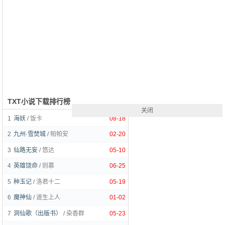
TXT小说下载排行榜
关闭
1
海妖
/
饭卡
08-18
2
九州·雪焚城
/
帕帕安
02-20
3
仙路无妄
/
悠达
05-10
4
英雄饶命
/
则慕
06-25
5
种玉记
/
洛君十二
05-19
6
魔神仙
/
道生上人
01-02
7
洞仙歌（出版书）
/
染香群
05-23