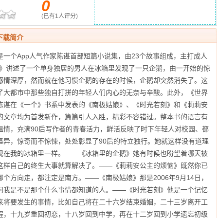
0
(已有
1
人评分)
下载简介
一个App人气作家陈谌首部短篇小说集，由23个故事组成，主打成人
鹅》讲述了一个单身独居的男人在冰箱里发现了一只企鹅，由一开始的惊
感情深厚，然而就在他习惯企鹅的存在的时候，企鹅却突然消失了。这
了大都市中那些独自打拼的年轻人们内心的无奈与辛酸。此外，《世界
陈谌在《一个》书系中发表的《南极姑娘》、《时光若刻》和《莉莉安
的文章均为首发新作，篇篇引人入胜，精彩不容错过。整本书的语言有
温情，充满90后写作者的青春活力，鲜活反映了时下年轻人对校园、都
怪异，惊奇而不惊悚，处处彰显了90后的特立独行。她就这样没有道理
现在我的冰箱里一样。——《冰箱里的企鹅》她有时候也盼望着哪天被
这样自己的终生大事就算解决了。——《莉莉安公主的烦恼》既然你已
个方向走，都注定是南方。——《南极姑娘》那是2006年9月14日，
问我是不是那个什么事情都知道的人。——《时光若刻》他是一个记忆
来将要发生的事情，比如自己将在二十六岁结束婚姻，二十三岁离开工
程，十九岁重回初恋，十八岁回到中学，再在十二岁回到小学遗忘初级