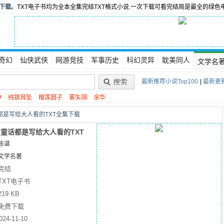
书下载
。TXT电子书均为全本全集完结TXT格式小说.一次下载可看完结局是最全的绿色
奇幻
仙侠武侠
网游竞技
军事历史
科幻灵异
耽美同人
文学名
最新推荐小说Top100
|
最新更新
神
纯银耳坠
榴莲圆子
雾矢翊
余华
都是写给大人看的TXT全集下载
童话都是写给大人看的TXT
陈谌
文学名著
完结
TXT电子书
219 KB
免费下载
024-11-10