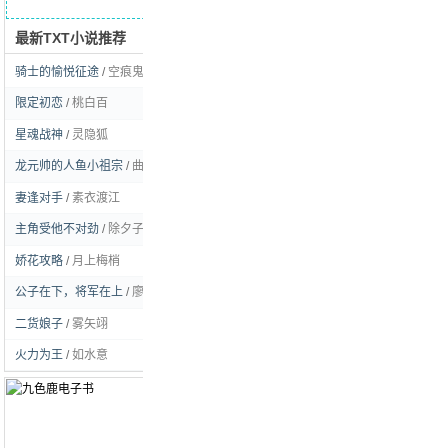
最新TXT小说推荐
求书留言
骑士的愉悦征途
/
空痕鬼彻
[玄幻]
限定初恋
/
桃白百
[耽美]
星魂战神
/
灵隐狐
[玄幻]
龙元帅的人鱼小祖宗
/
曲流逸
[耽美]
妻逢对手
/
素衣渡江
[言情]
主角受他不对劲
/
除夕子时雪
[耽美]
娇花攻略
/
月上梅梢
[言情]
公子在下，将军在上
/
廖虫虫姑娘
[耽美]
二货娘子
/
雾矢翊
[言情]
火力为王
/
如水意
[都市]