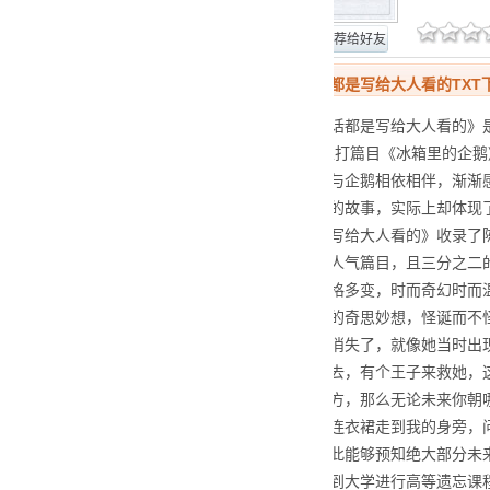
网站报错
推荐给好友
世界上所有童话都是写给大人看的TXT
《世界上所有童话都是写给大人看的》是
童话”的概念。主打篇目《冰箱里的企
讶排斥，到后面与企鹅相依相伴，渐渐
样一个看似荒诞的故事，实际上却体现
上所有童话都是写给大人看的》收录了
公主的烦恼》等人气篇目，且三分之二
趣幽默，行文风格多变，时而奇幻时而
市、情感、生活的奇思妙想，怪诞而不
地从我的冰箱里消失了，就像她当时出
什么恶魔给绑了去，有个王子来救她，
经在世界的最北方，那么无论未来你朝哪
她穿着一袭碎花连衣裙走到我的身旁，
力不错的人，因此能够预知绝大部分未
作，二十二岁回到大学进行高等遗忘课