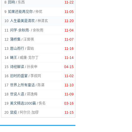
8
回响
/
东西
11-22
9
如果还能再见你
/
仲尼
11-05
10
人生最美是清欢
/
林清玄
11-20
11
问学·余秋雨·
/
余秋雨
11-04
12
蒲桥集
/
汪曾祺
11-07
13
居山而行
/
雲姑
11-16
14
蝇王
/
威廉·戈尔丁
11-14
15
诗经解读
/
孙良申
04-15
16
旧时的盛宴
/
李叔同
11-02
17
世界上所有童话
/
陈谌
11-10
18
世说人语
/
郑逸梅
11-09
19
美文精选1000篇
/
佚名
03-16
20
鼠疫
/
阿尔贝·加缪
11-15