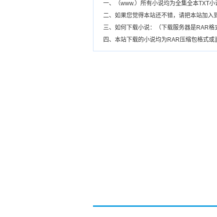
一、（www.）所有小说均为全集全本TX
二、如果您觉得本站还不错，请把本站加入
三、如何下载小说：（下载服务器是RAR
四、本站下载的小说均为RAR压缩包格式或直接