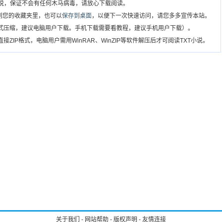
T小说，保证不会有任何木马病毒，请放心下载阅读。
到您的收藏夹里，也可以
保存到桌面
，以便下一次快速访问，请您多多宣传本站。
格式压缩，建议电脑用户下载。手机下载需要看教程，建议手机用户下载）。
ZIP格式，电脑用户需用WinRAR、WinZIP等软件解压后才可阅读TXT小说。
关于我们
-
网站帮助
-
版权声明
-
友情连接