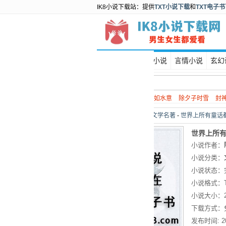
IK8小说下载站：提供
TXT小说下载
和
TXT电子
首页
都市小说
言情小说
玄幻
热门搜索：
谍战
如水意
除夕子时雪
封
当前位置：
首页
>
文学名著
-
世界上所有童话
世界上所有
小说作者：
全集下载
小说分类：
小说状态：
小说格式：
小说大小：
下载方式：
发布时间:
2