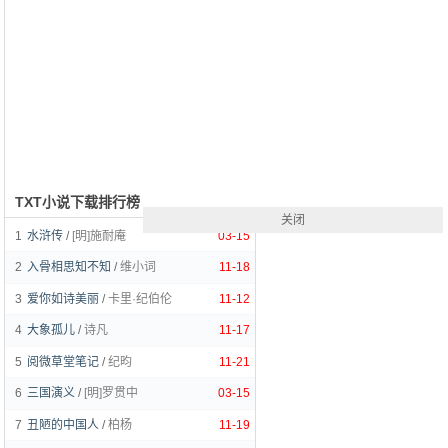
TXT小说下载排行榜
关闭
1
水浒传
/
[明]施耐庵
03-15
2
入骨相思知不知
/
维小词
11-18
3
爱你如诗美丽
/
卡里·纪伯伦
11-12
4
大象孤儿
/
诗凡
11-17
5
阅微草堂笔记
/
纪昀
11-21
6
三国演义
/
[明]罗贯中
03-15
7
丑陋的中国人
/
柏杨
11-19