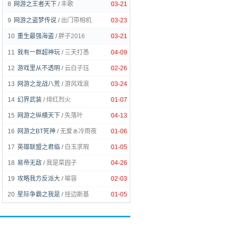
8
网游之王者天下
/
丰歌
03-21
9
网游之盗梦传说
/
出门带相机
03-23
10
重生最强海盗
/
胖子2016
03-21
11
我有一群超神玩
/
三天打愚
04-09
12
游戏里从不透明
/
云白子珏
02-26
13
网游之龙战八荒
/
游风戏浪
03-24
14
幻界武装
/
绯红烈火
01-07
15
网游之纵横天下
/
失落叶
04-13
16
网游之BT死神
/
无爱ぁ冷雨夜
01-06
17
英雄联盟之君临
/
白玉求瑕
01-05
18
易帝无敌
/
我是菜园子
04-26
19
攻略我方反派大
/
喻容
02-03
20
星际争霸之我是
/
挂边斯基
01-05