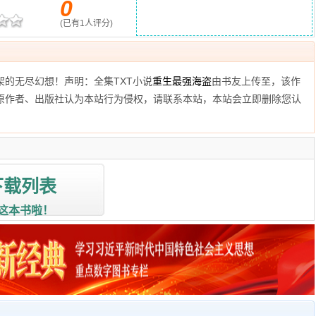
0
(已有
1
人评分)
的无尽幻想！声明：全集TXT小说
重生最强海盗
由书友上传至
，该作
原作者、出版社认为本站行为侵权，请联系本站，本站会立即删除您认
下载列表
这本书啦！