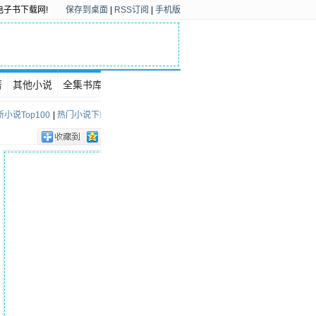
电子书下载网!
保存到桌面
|
RSS订阅
|
手机版
著
其他小说
全集书库
下载排行
小说Top100
|
热门小说下载Top100