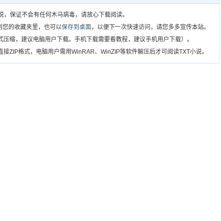
T小说，保证不会有任何木马病毒，请放心下载阅读。
到您的收藏夹里，也可以
保存到桌面
，以便下一次快速访问，请您多多宣传本站。
格式压缩，建议电脑用户下载。手机下载需要看教程，建议手机用户下载）。
ZIP格式，电脑用户需用WinRAR、WinZIP等软件解压后才可阅读TXT小说。