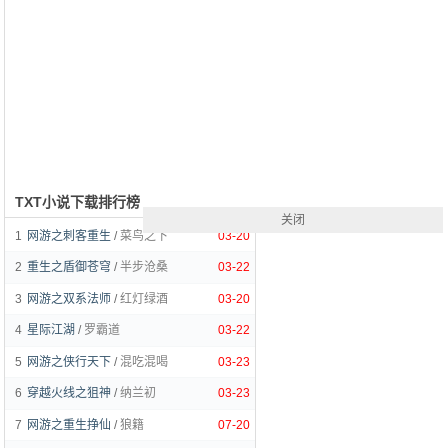
TXT小说下载排行榜
关闭
1
网游之刺客重生
/
菜鸟之下
03-20
2
重生之盾御苍穹
/
半步沧桑
03-22
3
网游之双系法师
/
红灯绿酒
03-20
4
星际江湖
/
罗霸道
03-22
5
网游之侠行天下
/
混吃混喝
03-23
6
穿越火线之狙神
/
纳兰初
03-23
7
网游之重生挣仙
/
狼籍
07-20