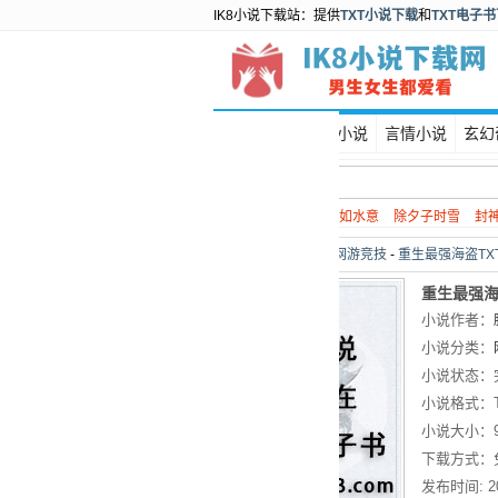
IK8小说下载站：提供
TXT小说下载
和
TXT电子
首页
都市小说
言情小说
玄幻
热门搜索：
谍战
如水意
除夕子时雪
封
当前位置：
首页
>
网游竞技
-
重生最强海盗TX
重生最强海
小说作者：
小说分类：
小说状态：
小说格式：
小说大小：
下载方式：
发布时间:
2