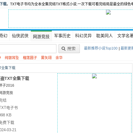
书下载
。TXT电子书均为全本全集完结TXT格式小说.一次下载可看完结局是最全的绿色
奇幻
仙侠武侠
军事历史
科幻灵异
耽美同人
文学名
网游竞技
最新推荐小说Top100
|
最新更新
神
纯银耳坠
榴莲圆子
雾矢翊
余华
T全集下载
盗TXT全集下载
胖子2016
网游竞技
完结
TXT电子书
998 KB
免费下载
024-03-21