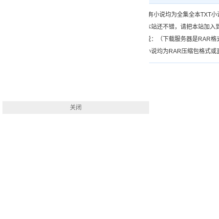
一、（www.）所有小说均为全集全本TX
二、如果您觉得本站还不错，请把本站加入
三、如何下载小说：（下载服务器是RAR
四、本站下载的小说均为RAR压缩包格式或直接
关闭