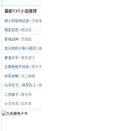
最新TXT小说推荐
求书留言
骑士的愉悦征途
/
空痕鬼彻
[玄幻]
限定初恋
/
桃白百
[耽美]
星魂战神
/
灵隐狐
[玄幻]
龙元帅的人鱼小祖宗
/
曲流逸
[耽美]
妻逢对手
/
素衣渡江
[言情]
主角受他不对劲
/
除夕子时雪
[耽美]
娇花攻略
/
月上梅梢
[言情]
公子在下，将军在上
/
廖虫虫姑娘
[耽美]
二货娘子
/
雾矢翊
[言情]
火力为王
/
如水意
[都市]