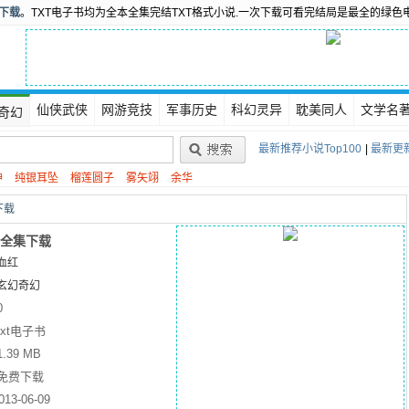
书下载
。TXT电子书均为全本全集完结TXT格式小说.一次下载可看完结局是最全的绿色
仙侠武侠
网游竞技
军事历史
科幻灵异
耽美同人
文学名
奇幻
最新推荐小说Top100
|
最新更新
神
纯银耳坠
榴莲圆子
雾矢翊
余华
下载
T全集下载
血红
玄幻奇幻
0
txt电子书
1.39 MB
免费下载
013-06-09