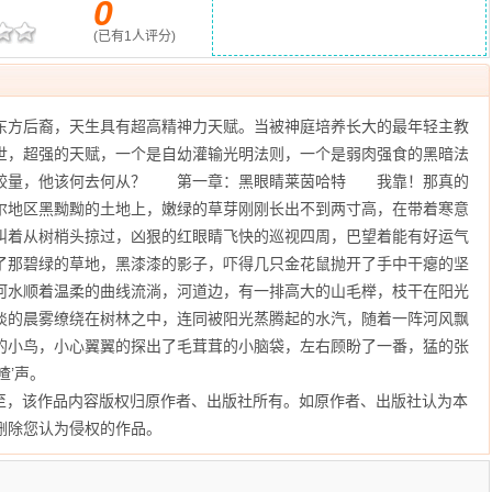
0
(已有
1
人评分)
东方后裔，天生具有超高精神力天赋。当被神庭培养长大的最年轻主教
世，超强的天赋，一个是自幼灌输光明法则，一个是弱肉强食的黑暗法
的较量，他该何去何从？ 第一章：黑眼睛莱茵哈特 我靠！那真的
地区黑黝黝的土地上，嫩绿的草芽刚刚长出不到两寸高，在带着寒意
叫着从树梢头掠过，凶狠的红眼睛飞快的巡视四周，巴望着能有好运气
了那碧绿的草地，黑漆漆的影子，吓得几只金花鼠抛开了手中干瘪的坚
水顺着温柔的曲线流淌，河道边，有一排高大的山毛榉，枝干在阳光
淡的晨雾缭绕在树林之中，连同被阳光蒸腾起的水汽，随着一阵河风飘
的小鸟，小心翼翼的探出了毛茸茸的小脑袋，左右顾盼了一番，猛的张
喳’声。
至
，该作品内容版权归原作者、出版社所有。如原作者、出版社认为本
删除您认为侵权的作品。