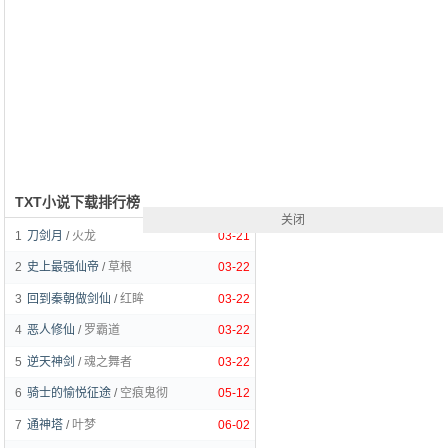
TXT小说下载排行榜
关闭
1
刀剑月
/
火龙
03-21
2
史上最强仙帝
/
草根
03-22
3
回到秦朝做剑仙
/
红眸
03-22
4
恶人修仙
/
罗霸道
03-22
5
逆天神剑
/
魂之舞者
03-22
6
骑士的愉悦征途
/
空痕鬼彻
05-12
7
通神塔
/
叶梦
06-02