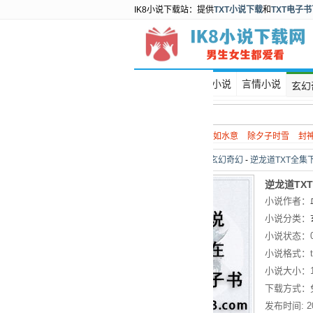
IK8小说下载站：提供
TXT小说下载
和
TXT电子
首页
都市小说
言情小说
玄幻
热门搜索：
谍战
如水意
除夕子时雪
封
当前位置：
首页
>
玄幻奇幻
-
逆龙道TXT全集
逆龙道TX
小说作者：
小说分类：
小说状态：
小说格式：
小说大小：
下载方式：
发布时间:
2