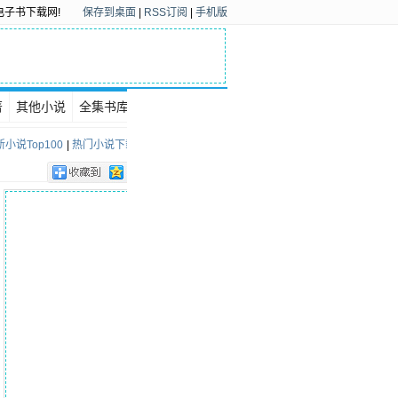
电子书下载网!
保存到桌面
|
RSS订阅
|
手机版
著
其他小说
全集书库
下载排行
小说Top100
|
热门小说下载Top100