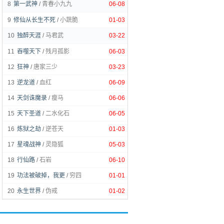
8
第一武神
/
青春小九九
06-08
9
修仙从长生不死
/
小蔬脆
01-03
10
独醉天涯
/
马君武
03-22
11
吞噬天下
/
残月孤影
06-03
12
狂神
/
唐家三少
03-23
13
逆龙道
/
血红
06-09
14
天剑诛魔录
/
瘦马
06-06
15
天下圣道
/
二水化石
06-05
16
炼狱之劫
/
逆苍天
01-03
17
星魂战神
/
灵隐狐
05-03
18
行仙路
/
石岩
06-10
19
功法被破掉，我更
/
穷四
01-01
20
永生世界
/
伪戒
01-02