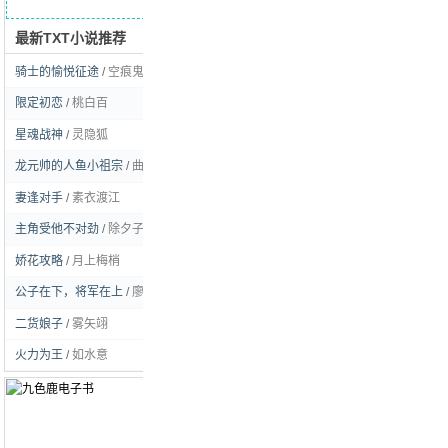
最新TXT小说推荐
求书留言
骑士的愉悦征途
/
空痕鬼彻
[玄幻]
限定初恋
/
桃白百
[耽美]
星魂战神
/
灵隐狐
[玄幻]
龙元帅的人鱼小祖宗
/
曲流逸
[耽美]
妻逢对手
/
素衣渡江
[言情]
主角受他不对劲
/
除夕子时雪
[耽美]
娇花攻略
/
月上梅梢
[言情]
公子在下，将军在上
/
廖虫虫姑娘
[耽美]
二货娘子
/
雾矢翊
[言情]
火力为王
/
如水意
[都市]