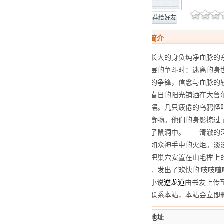
网站报错
推荐给好友
逆龙道TXT下载简介
自幼在修道院里长大的身负纯净血脉的
卷入了异能界高层的争斗时：迷离的身
则，黑暗与光明的争锋，信念与血脉
太不幸了！ 春日的阳光铺洒在大鲁尔
的风中轻轻的摇摆。几只疲倦的乌鸦怪
找到一些果腹的食物。他们的身影掠过
果，仓惶的逃进了鼠洞中。 清澈的河
下熠熠发光，有如众神手中的火炬。淡
散了开去。几只把巢穴安置在山毛榉上
开翅膀飞了起来，发出了欢快的‘吱吱喳
声明：全集TXT小说
逆龙道
由书友上传
站行为侵权，请联系本站，本站会立即
逆龙道TXT下载地址