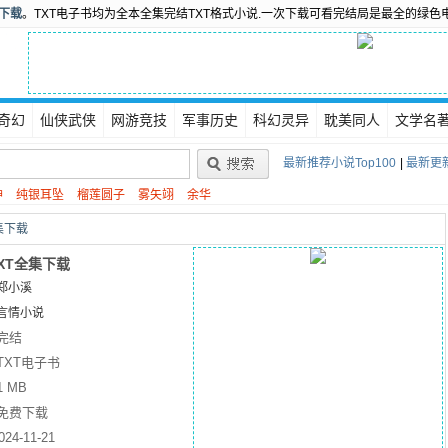
书下载
。TXT电子书均为全本全集完结TXT格式小说.一次下载可看完结局是最全的绿色
奇幻
仙侠武侠
网游竞技
军事历史
科幻灵异
耽美同人
文学名
最新推荐小说Top100
|
最新更新
神
纯银耳坠
榴莲圆子
雾矢翊
余华
集下载
XT全集下载
郑小溪
言情小说
完结
TXT电子书
1 MB
免费下载
024-11-21