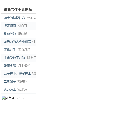
最新TXT小说推荐
求书留言
骑士的愉悦征途
/
空痕鬼彻
[玄幻]
限定初恋
/
桃白百
[耽美]
星魂战神
/
灵隐狐
[玄幻]
龙元帅的人鱼小祖宗
/
曲流逸
[耽美]
妻逢对手
/
素衣渡江
[言情]
主角受他不对劲
/
除夕子时雪
[耽美]
娇花攻略
/
月上梅梢
[言情]
公子在下，将军在上
/
廖虫虫姑娘
[耽美]
二货娘子
/
雾矢翊
[言情]
火力为王
/
如水意
[都市]