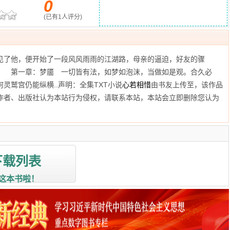
0
(已有
1
人评分)
见了他，便开始了一段风风雨雨的江湖路，母亲的逼迫，好友的骤
！ 第一章：梦靥 一切皆有法，如梦如泡沫，当做如是观。合久必
灵鹫宫仍能纵横..声明：全集TXT小说
心若相惜
由书友上传至
，该作品
作者、出版社认为本站行为侵权，请联系本站，本站会立即删除您认为
下载列表
这本书啦！