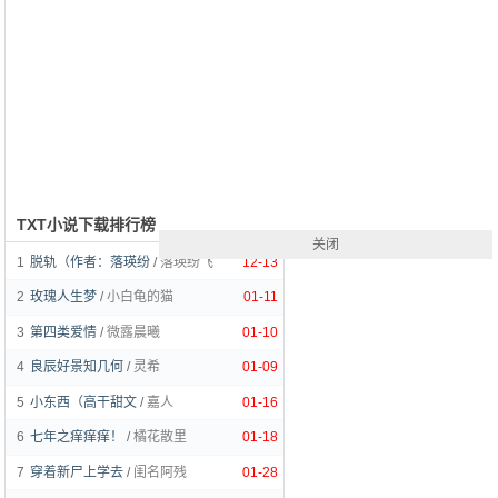
TXT小说下载排行榜
关闭
1
脱轨（作者：落瑛纷
/
落瑛纷飞
12-13
2
玫瑰人生梦
/
小白龟的猫
01-11
3
第四类爱情
/
微露晨曦
01-10
4
良辰好景知几何
/
灵希
01-09
5
小东西（高干甜文
/
嘉人
01-16
6
七年之痒痒痒！
/
橘花散里
01-18
7
穿着新尸上学去
/
闺名阿残
01-28