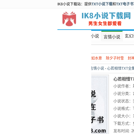
IK8小说下载站：提供
TXT小说下载
和
TXT电子
首页
都市小说
玄幻
言情小说
热门搜索：
谍战
如水意
除夕子时雪
封
当前位置：
首页
>
言情小说
-
心若相惜TXT全
心若相惜T
小说作者：
小说分类：
小说状态：
小说格式：
小说大小：
下载方式：
发布时间:
2