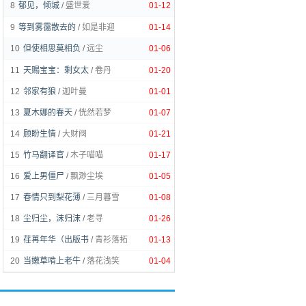
8
郁见，倾城
/
盛世爱
01-12
9
等到雾霭散去的
/
如是非迎
01-14
10
但使相思莫相负
/
远尘
01-06
11
天赐宝宝：剩女太
/
卷丹
01-20
12
邻家有狼
/
迦叶曼
01-01
13
夏木娜的春天
/
恍然若梦
01-07
14
顾盼生情
/
大财阀
01-21
15
竹马翻译官
/
木子喵喵
01-17
16
爱上男僵尸
/
飘渺尘埃
01-05
17
春情只到梨花薄
/
三月暮雪
01-08
18
尘归尘，沫归沫
/
老寻
01-26
19
荏苒年华（出版书
/
青衫落拓
01-13
20
当嫩草啃上老牛
/
落花浅笑
01-04