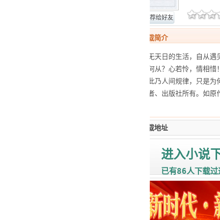
网站报错
推荐给好友
心若相惜TXT下载简介
她，原本过着暗无天日的生活，自从遇
变……她该何去何从？心若怜，情相惜
分，分久必合，此乃人间规律，只是为何
内容版权归原作者、出版社所有。如原
侵权的作品。
心若相惜TXT下载地址
进入小说
86
已有
人下载过