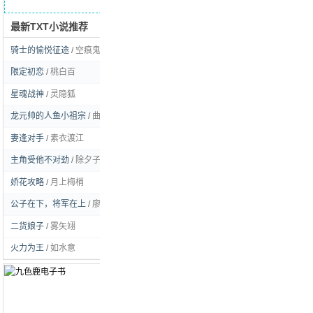
最新TXT小说推荐
求书留言
骑士的愉悦征途
/
空痕鬼彻
[玄幻]
限定初恋
/
桃白百
[耽美]
星魂战神
/
灵隐狐
[玄幻]
龙元帅的人鱼小祖宗
/
曲流逸
[耽美]
妻逢对手
/
素衣渡江
[言情]
主角受他不对劲
/
除夕子时雪
[耽美]
娇花攻略
/
月上梅梢
[言情]
公子在下，将军在上
/
廖虫虫姑娘
[耽美]
二货娘子
/
雾矢翊
[言情]
火力为王
/
如水意
[都市]