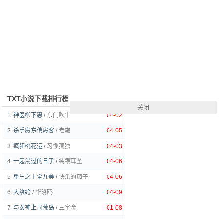
TXT小说下载排行榜
关闭
1
神医柳下惠
/
东门吹牛
04-02
2
杀手房东俏房客
/
老施
04-05
3
疯狂桃花运
/
习惯孤独
04-03
4
一起混过的日子
/
纯银耳坠
04-06
5
重生之十全九美
/
快乐的茄子
04-06
6
大纨绔
/
华晓鸥
04-09
7
与女神上司荒岛
/
三字金
01-08