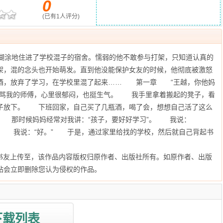
0
(已有
1
人评分)
里糊涂地住进了学校混子的宿舍。懦弱的他不敢参与打架，只知道认真的
架，混的念头也开始萌发。直到他没能保护女友的时候，他彻底被激怒
酒，放弃了学习，在学校里混了起来…… 第一章 “王越，你他妈
在骂我的师傅，心里很郁闷，也挺生气。 我手里拿着搬起的凳子，看
子放下。 下班回家，自己买了几瓶酒，喝了会，想想自己活了这么
。 那时候妈妈经常对我讲：“孩子，要好好学习”。 我说：
。” 我说：“好。” 于是，通过家里给找的学校，然后就自己背起书
书友上传至
，该作品内容版权归原作者、出版社所有。如原作者、出版
站会立即删除您认为侵权的作品。
下载列表