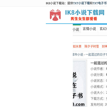
IK8小说下载站：提供
TXT小说下载
和
TXT电子
首页
言情小说
玄幻
都市小说
热门搜索：
谍战
如水意
除夕子时雪
封
当前位置：
首页
>
都市小说
-
一起混过的日子T
一起混过的
小说作者：
小说分类：
小说状态：
小说格式：
小说大小：
下载方式：
发布时间:
2