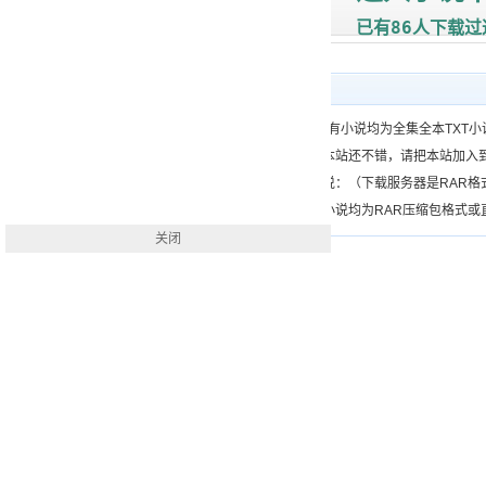
86
已有
人下载过
下载帮助
一、（www.）所有小说均为全集全本TX
二、如果您觉得本站还不错，请把本站加入
三、如何下载小说：（下载服务器是RAR
四、本站下载的小说均为RAR压缩包格式或直接
关闭