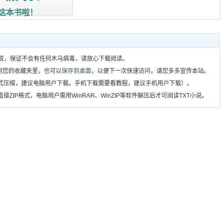
这本书啦！
T小说，保证不会有任何木马病毒，请放心下载阅读。
到您的收藏夹里，也可以
保存到桌面
，以便下一次快速访问，请您多多宣传本站。
格式压缩，建议电脑用户下载。手机下载需要看教程，建议手机用户下载）。
ZIP格式，电脑用户需用WinRAR、WinZIP等软件解压后才可阅读TXT小说。