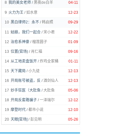
8
我的美女老师
/
黑夜de白羊
04-11
9
火力为王
/
如水意
12-23
10
黑白律师2：永不
/
韩启照
09-29
11
姑娘，我们一起合
/
宋小君
12-22
12
治愈系神豪
/
榴莲圆子
01-09
13
位置(官场)
/
肖仁福
09-16
14
从工地卖盒饭开
/
炸鸡全家桶
01-11
15
天下藏局
/
小九徒
12-13
16
开局账号被盗，反
/
酒剑仙人
12-13
17
妙手狂医（大肚鱼
/
大肚鱼
05-06
18
开局反套路骗子
/
一泽瑞尔
12-12
19
摩登时代
/
都市小说
12-10
20
天眼[官场]
/
彭见明
05-26