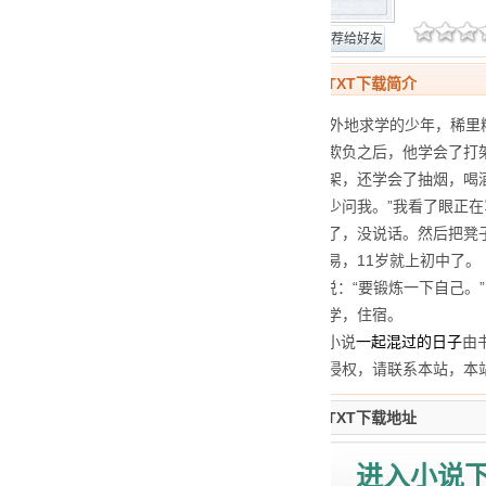
网站报错
推荐给好友
一起混过的日子TXT下载简介
一个11岁独自去外地求学的少年，稀
学习。一次被人欺负之后，他学会了打
了，不但四处打架，还学会了抽烟，喝
给我滚蛋，以后少问我。”我看了眼正
了眼师傅，忍住了，没说话。然后把凳
大了，也真不容易，11岁就上初中了
“好。” 妈妈说：“要锻炼一下自己
包，去了外地上学，住宿。
声明：全集TXT小说
一起混过的日子
由
社认为本站行为侵权，请联系本站，本
一起混过的日子TXT下载地址
进入小说