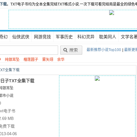
书下载
。TXT电子书均为全本全集完结TXT格式小说.一次下载可看完结局是最全的绿色
奇幻
仙侠武侠
网游竞技
军事历史
科幻灵异
耽美同人
文学名
最新推荐小说Top100
|
最新更新
神
纯银耳坠
榴莲圆子
雾矢翊
余华
XT全集下载
日子TXT全集下载
纯银耳坠
都市小说
0
txt电子书
2.69 MB
免费下载
013-04-06