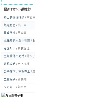
最新TXT小说推荐
求书留言
骑士的愉悦征途
/
空痕鬼彻
[玄幻]
限定初恋
/
桃白百
[耽美]
星魂战神
/
灵隐狐
[玄幻]
龙元帅的人鱼小祖宗
/
曲流逸
[耽美]
妻逢对手
/
素衣渡江
[言情]
主角受他不对劲
/
除夕子时雪
[耽美]
娇花攻略
/
月上梅梢
[言情]
公子在下，将军在上
/
廖虫虫姑娘
[耽美]
二货娘子
/
雾矢翊
[言情]
火力为王
/
如水意
[都市]