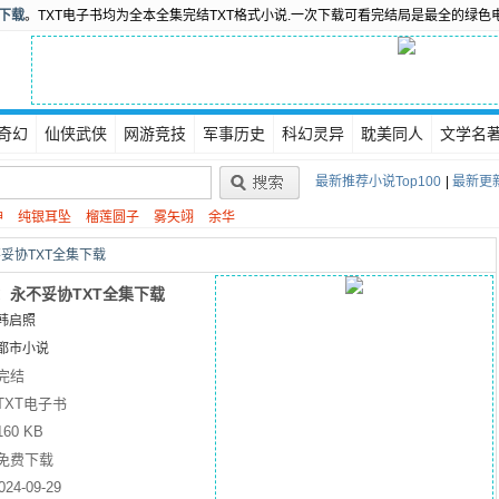
书下载
。TXT电子书均为全本全集完结TXT格式小说.一次下载可看完结局是最全的绿色
奇幻
仙侠武侠
网游竞技
军事历史
科幻灵异
耽美同人
文学名
最新推荐小说Top100
|
最新更新
神
纯银耳坠
榴莲圆子
雾矢翊
余华
妥协TXT全集下载
：永不妥协TXT全集下载
韩启照
都市小说
完结
TXT电子书
160 KB
免费下载
024-09-29