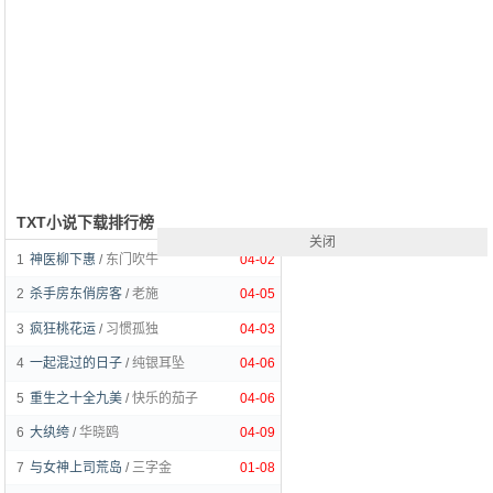
TXT小说下载排行榜
关闭
1
神医柳下惠
/
东门吹牛
04-02
2
杀手房东俏房客
/
老施
04-05
3
疯狂桃花运
/
习惯孤独
04-03
4
一起混过的日子
/
纯银耳坠
04-06
5
重生之十全九美
/
快乐的茄子
04-06
6
大纨绔
/
华晓鸥
04-09
7
与女神上司荒岛
/
三字金
01-08