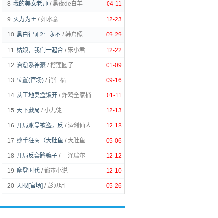
8
我的美女老师
/
黑夜de白羊
04-11
9
火力为王
/
如水意
12-23
10
黑白律师2：永不
/
韩启照
09-29
11
姑娘，我们一起合
/
宋小君
12-22
12
治愈系神豪
/
榴莲圆子
01-09
13
位置(官场)
/
肖仁福
09-16
14
从工地卖盒饭开
/
炸鸡全家桶
01-11
15
天下藏局
/
小九徒
12-13
16
开局账号被盗，反
/
酒剑仙人
12-13
17
妙手狂医（大肚鱼
/
大肚鱼
05-06
18
开局反套路骗子
/
一泽瑞尔
12-12
19
摩登时代
/
都市小说
12-10
20
天眼[官场]
/
彭见明
05-26