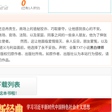
0
(已有
1
人评分)
老总冉贵生，商场上的诡秘狡诈、巧取豪夺，让他感到良心的不安。
场、官场、法院、以及家庭、同事之间的一些亲人朋友，他为了伸张
主使者。 然而，这让他面临爱情毁灭、亲人反目，朋友蒙冤，以及
义与利益面前，他选择了永不妥协。声明：全集TXT小说
黑白律师
容版权归原作者、出版社所有。如原作者、出版社认为本站行为侵权，请
的作品。
下载列表
这本书啦！