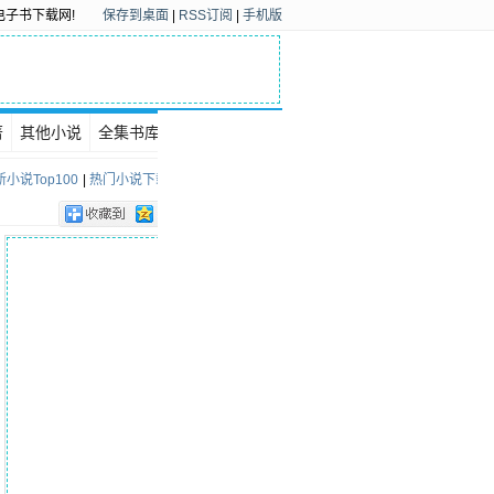
电子书下载网!
保存到桌面
|
RSS订阅
|
手机版
著
其他小说
全集书库
下载排行
小说Top100
|
热门小说下载Top100