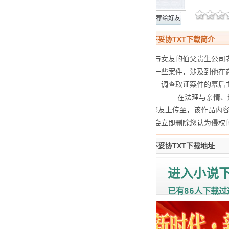
网站报错
推荐给好友
黑白律师2：永不妥协TXT下载简介
律师陈锦荣受聘与女友的伯父贵生公司
此后发生的一些案件，涉及到他在商
正义，四处奔波，调查取证案件的幕后
来自政界的压力。 在法理与亲情、道
2：永不妥协
由书友上传至
，该作品内
联系本站，本站会立即删除您认为侵权
黑白律师2：永不妥协TXT下载地址
进入小说
86
已有
人下载过