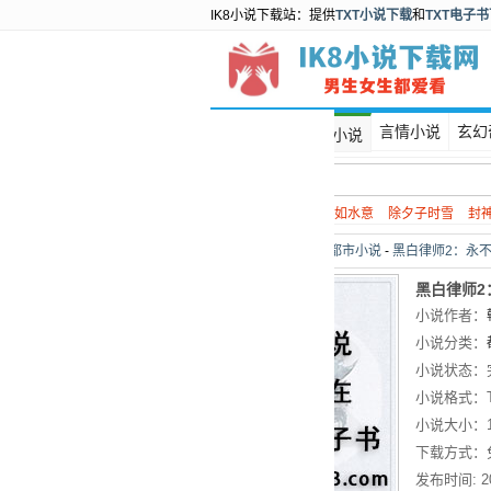
IK8小说下载站：提供
TXT小说下载
和
TXT电子
首页
言情小说
玄幻
都市小说
热门搜索：
谍战
如水意
除夕子时雪
封
当前位置：
首页
>
都市小说
-
黑白律师2：永不
黑白律师2
小说作者：
小说分类：
小说状态：
小说格式：
小说大小：
下载方式：
发布时间:
2