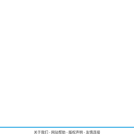
关于我们
-
网站帮助
-
版权声明
-
友情连接