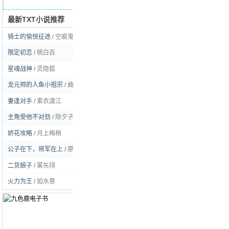
最新TXT小说推荐
求书留言
骑士的愉悦征途
/
空痕鬼彻
[玄幻]
限定初恋
/
桃白百
[耽美]
星魂战神
/
灵隐狐
[玄幻]
龙元帅的人鱼小祖宗
/
曲流逸
[耽美]
妻逢对手
/
素衣渡江
[言情]
主角受他不对劲
/
除夕子时雪
[耽美]
娇花攻略
/
月上梅梢
[言情]
公子在下，将军在上
/
廖虫虫姑娘
[耽美]
二货娘子
/
雾矢翊
[言情]
火力为王
/
如水意
[都市]