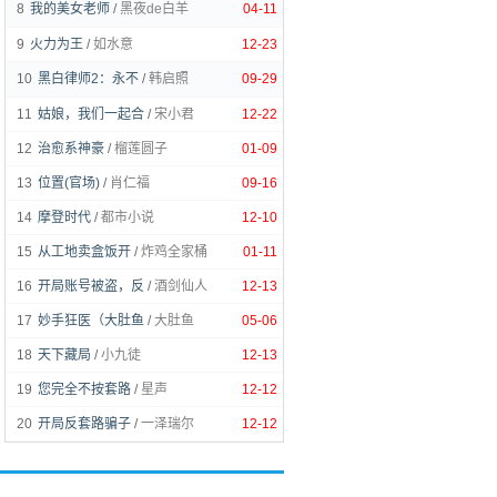
8
我的美女老师
/
黑夜de白羊
04-11
9
火力为王
/
如水意
12-23
10
黑白律师2：永不
/
韩启照
09-29
11
姑娘，我们一起合
/
宋小君
12-22
12
治愈系神豪
/
榴莲圆子
01-09
13
位置(官场)
/
肖仁福
09-16
14
摩登时代
/
都市小说
12-10
15
从工地卖盒饭开
/
炸鸡全家桶
01-11
16
开局账号被盗，反
/
酒剑仙人
12-13
17
妙手狂医（大肚鱼
/
大肚鱼
05-06
18
天下藏局
/
小九徒
12-13
19
您完全不按套路
/
星声
12-12
20
开局反套路骗子
/
一泽瑞尔
12-12