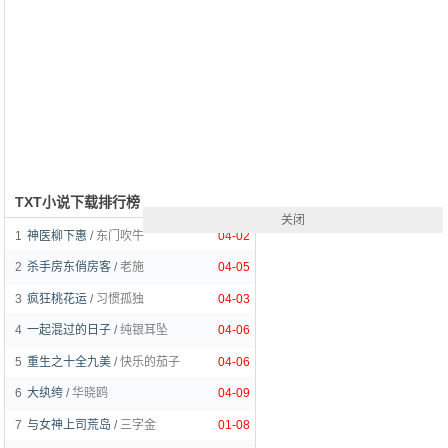
TXT小说下载排行榜
关闭
1
神医柳下惠
/
东门吹牛
04-02
2
杀手房东俏房客
/
老施
04-05
3
疯狂桃花运
/
习惯孤独
04-03
4
一起混过的日子
/
纯银耳坠
04-06
5
重生之十全九美
/
快乐的茄子
04-06
6
大纨绔
/
华晓鸥
04-09
7
与女神上司荒岛
/
三字金
01-08