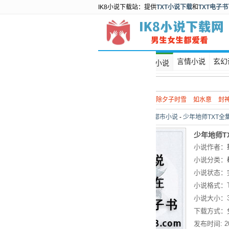
IK8小说下载站：提供
TXT小说下载
和
TXT电子
首页
言情小说
玄幻
都市小说
热门搜索：
谍战
除夕子时雪
如水意
封
当前位置：
首页
>
都市小说
-
少年地师TXT全
少年地师T
小说作者：
小说分类：
小说状态：
小说格式：
小说大小：
下载方式：
发布时间:
2