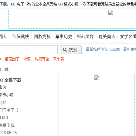
书下载
。TXT电子书均为全本全集完结TXT格式小说.一次下载可看完结局是最全的绿色
奇幻
仙侠武侠
网游竞技
军事历史
科幻灵异
耽美同人
文学名
最新推荐小说Top100
|
最新更新
神
榴莲圆子
沙漠
纯银耳坠
宋小君
集下载
XT全集下载
指风
都市小说
完结
TXT电子书
3 MB
免费下载
026-06-25