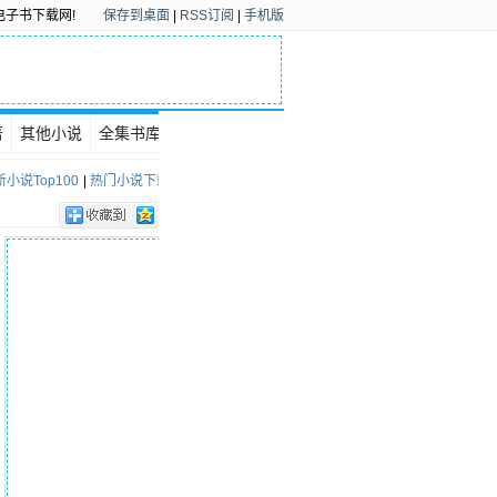
电子书下载网!
保存到桌面
|
RSS订阅
|
手机版
著
其他小说
全集书库
下载排行
小说Top100
|
热门小说下载Top100