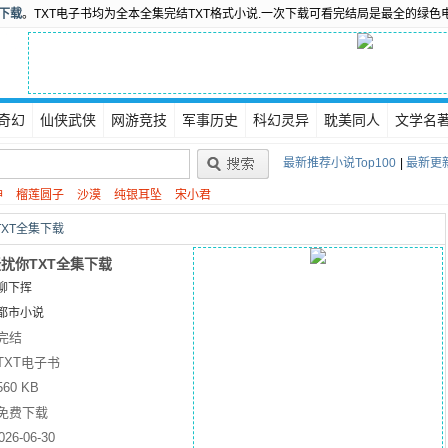
书下载
。TXT电子书均为全本全集完结TXT格式小说.一次下载可看完结局是最全的绿色
奇幻
仙侠武侠
网游竞技
军事历史
科幻灵异
耽美同人
文学名
最新推荐小说Top100
|
最新更新
神
榴莲圆子
沙漠
纯银耳坠
宋小君
XT全集下载
扰你TXT全集下载
柳下挥
都市小说
完结
TXT电子书
560 KB
免费下载
026-06-30