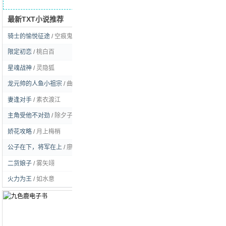
最新TXT小说推荐
求书留言
骑士的愉悦征途
/
空痕鬼彻
[玄幻]
限定初恋
/
桃白百
[耽美]
星魂战神
/
灵隐狐
[玄幻]
龙元帅的人鱼小祖宗
/
曲流逸
[耽美]
妻逢对手
/
素衣渡江
[言情]
主角受他不对劲
/
除夕子时雪
[耽美]
娇花攻略
/
月上梅梢
[言情]
公子在下，将军在上
/
廖虫虫姑娘
[耽美]
二货娘子
/
雾矢翊
[言情]
火力为王
/
如水意
[都市]