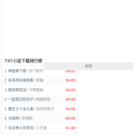
TXT小说下载排行榜
关闭
1
神医柳下惠
/
东门吹牛
04-02
2
杀手房东俏房客
/
老施
04-05
3
疯狂桃花运
/
习惯孤独
04-03
4
一起混过的日子
/
纯银耳坠
04-06
5
重生之十全九美
/
快乐的茄子
04-06
6
大纨绔
/
华晓鸥
04-09
7
与女神上司荒岛
/
三字金
01-08