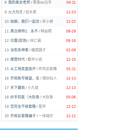
8
我的美女老师
/
黑夜de白羊
04-11
9
火力为王
/
如水意
12-23
10
姑娘，我们一起合
/
宋小君
12-22
11
黑白律师2：永不
/
韩启照
09-29
12
位置(官场)
/
肖仁福
09-16
13
治愈系神豪
/
榴莲圆子
01-09
14
摩登时代
/
都市小说
12-10
15
从工地卖盒饭开
/
炸鸡全家桶
01-11
16
开局账号被盗，反
/
酒剑仙人
12-13
17
天下藏局
/
小九徒
12-13
18
妙手狂医（大肚鱼
/
大肚鱼
05-06
19
您完全不按套路
/
星声
12-12
20
开局反套路骗子
/
一泽瑞尔
12-12