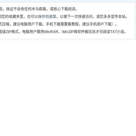
T小说，保证不会有任何木马病毒，请放心下载阅读。
到您的收藏夹里，也可以
保存到桌面
，以便下一次快速访问，请您多多宣传本站。
格式压缩，建议电脑用户下载。手机下载需要看教程，建议手机用户下载）。
ZIP格式，电脑用户需用WinRAR、WinZIP等软件解压后才可阅读TXT小说。