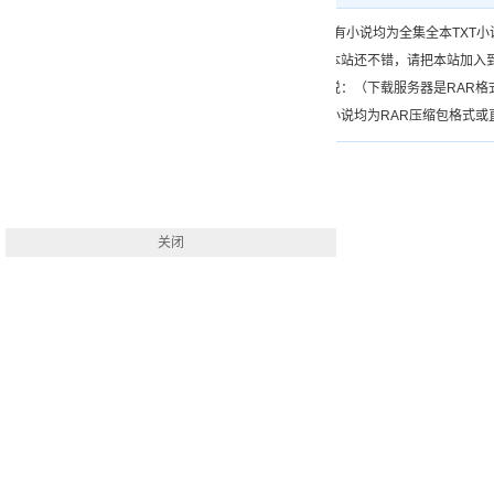
一、（www.）所有小说均为全集全本TX
二、如果您觉得本站还不错，请把本站加入
三、如何下载小说：（下载服务器是RAR
四、本站下载的小说均为RAR压缩包格式或直接
关闭